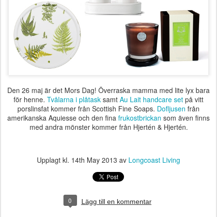
Den 26 maj är det Mors Dag! Överraska mamma med lite lyx bara
för henne.
Tvålarna i plåtask
samt
Au Lait handcare set
på vitt
porslinsfat kommer från Scottish Fine Soaps.
Dofljusen
från
amerikanska Aquiesse och den fina
frukostbrickan
som även finns
med andra mönster kommer från Hjertén & Hjertén.
Upplagt kl.
14th May 2013
av
Longcoast Living
0
Lägg till en kommentar