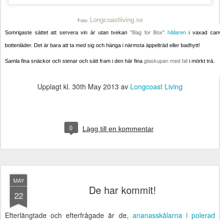
Longcoastliving.se
Foto:
"Bag for Box"
hållaren
Somrigaste sättet att servera vin är utan tvekan
i vaxad canv
bottenläder. Det är bara att ta med sig och hänga i närmsta äppelträd eller badhytt!
glaskupan med fat
Samla fina snäckor och stenar och sätt fram i den här fina
i mörkt trä.
Upplagt kl.
30th May 2013
av
Longcoast Living
0
Lägg till en kommentar
MAY
De har kommit!
22
Efterlängtade och efterfrågade är de,
ananasskålarna i polerad