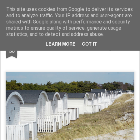
Longcoast Living
Longcoast Living är en webbutik där du hittar personlig och tidlös inredning till ditt hem.
This site uses cookies from Google to deliver its services
and to analyze traffic. Your IP address and user-agent are
Startsida
Longcoast Living
För Bloggare och Press
shared with Google along with performance and security
metrics to ensure quality of service, generate usage
statistics, and to detect and address abuse.
MAY
LEARN MORE
GOT IT
Sommarens uteliv har börjat!
30