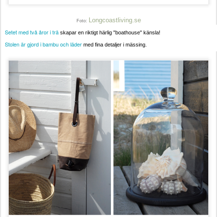
Longcoastliving.se
Foto:
Setet med två åror i trä
skapar en riktigt härlig "boathouse" känsla!
Stolen
är gjord i bambu och läder
med fina detaljer i mässing.