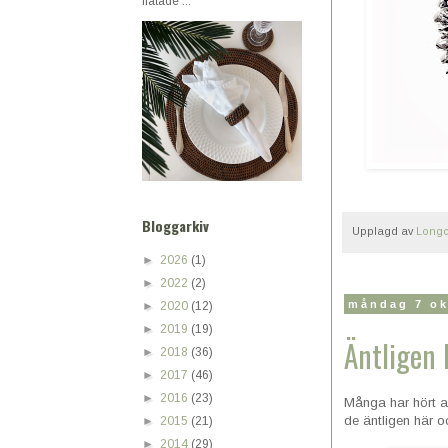
flätade ...
Bloggarkiv
Upplagd av
Longc
►
2026
(1)
►
2022
(2)
måndag 7 ok
►
2020
(12)
►
2019
(19)
Äntligen 
►
2018
(36)
►
2017
(46)
►
2016
(23)
Många har hört a
de äntligen här o
►
2015
(21)
►
2014
(29)