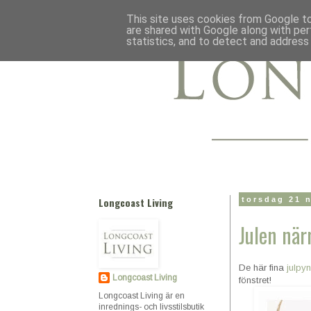
This site uses cookies from Google to 
are shared with Google along with per
statistics, and to detect and address
Longcoast Living
torsdag 21 
Julen när
De här fina
julpy
Longcoast Living
fönstret!
Longcoast Living är en
inrednings- och livsstilsbutik