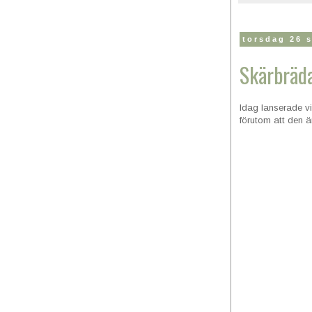
torsdag 26 
Skärbräd
Idag lanserade v
förutom att den är