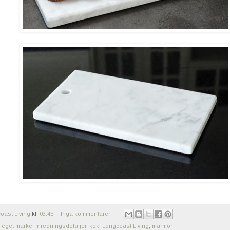
oast Living
kl.
03:45
Inga kommentarer:
,
eget märke
,
inredningsdetaljer
,
kök
,
Longcoast Living
,
marmor