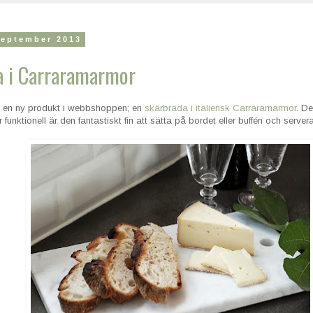
september 2013
a i Carraramarmor
i en ny produkt i webbshoppen; en
skärbräda i italiensk Carraramarmor
. D
 funktionell är den fantastiskt fin att sätta på bordet eller buffén och serve