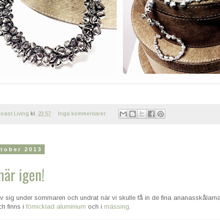
oast Living
kl.
23:57
Inga kommentarer:
tober 2013
här igen!
v sig under sommaren och undrat när vi skulle få in de fina ananasskålarn
ch finns i
förnicklad aluminium
och i
mässing
.