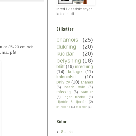
Inred i klassiskt snygg
kolonialstil.
Etiketter
chamois
(25)
dukning
(20)
en är 35x20 cm och
ra mat på!
kuddar
(20)
belysning
(18)
blått
(16)
inredning
(14)
kollage
(11)
kolonialstil
(10)
paisley
(10)
ananas
(6)
beach style
(6)
mässing
(6)
balmuir
(3)
eget märke
(3)
Hjertén & Hjertén
(2)
chinoserie
(1)
marmor
(1)
Sidor
Startsida