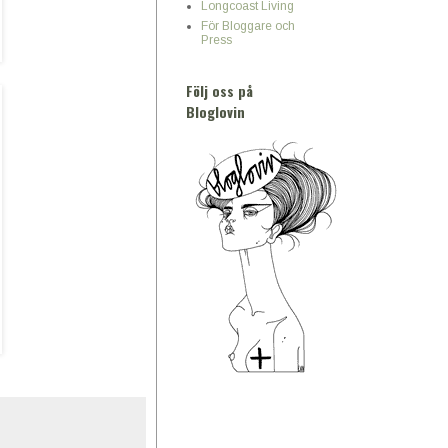
Longcoast Living
För Bloggare och
Press
Följ oss på
Bloglovin