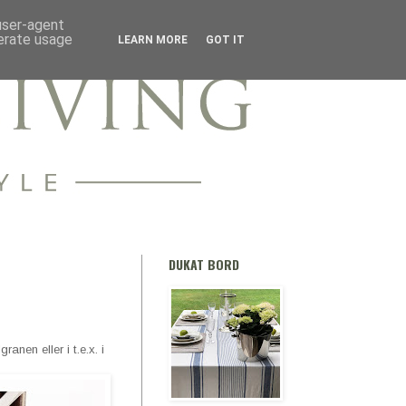
 user-agent
nerate usage
LEARN MORE
GOT IT
DUKAT BORD
anen eller i t.e.x. i