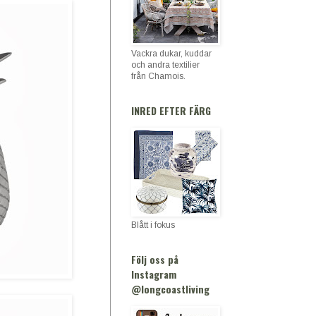
Vackra dukar, kuddar
och andra textilier
från Chamois.
INRED EFTER FÄRG
Blått i fokus
Följ oss på
Instagram
@longcoastliving