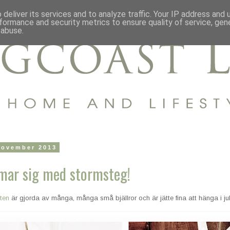
deliver its services and to analyze traffic. Your IP address and
formance and security metrics to ensure quality of service, ge
 abuse.
november 2013
mar sig med stormsteg!
nten
är gjorda av många, många små bjällror och är jätte fina att hänga i julgr