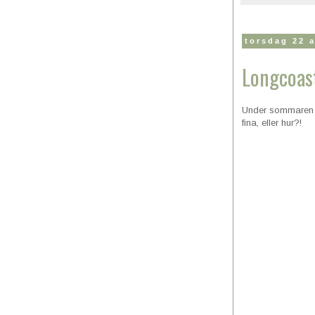
torsdag 22 
Longcoast
Under sommaren ha
fina, eller hur?!