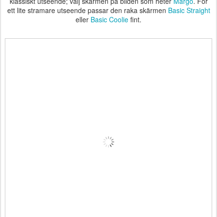
klassiskt utseende; välj skärmen på bilden som heter
Margo
. För
ett lite stramare utseende passar den raka skärmen
Basic Straight
eller
Basic Coolie
fint.