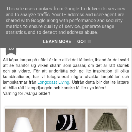
Longcoast Living
Longcoast Living är en webbutik där du hittar personlig och tidlös inredning till ditt hem.
This site uses cookies from Google to deliver its services
and to analyze traffic. Your IP address and user-agent are
Startsida
Longcoast Living
För Bloggare och Press
shared with Google along with performance and security
metrics to ensure quality of service, generate usage
statistics, and to detect and address abuse.
JAN
LEARN MORE
GOT IT
Hitta rätt i lampdjungeln!
28
Att köpa lampa på nätet är inte alltid det lättaste, ibland är det svårt
att se framför sig vilken skärm som passar, om det är rätt storlek
och så vidare. För att underlätta och ge lite inspiration till olika
kombinationer, har vi fotograferat några utvalda lampfötter och
lampskärmar från
Longcoast Living
. Utifrån detta blir det lite lättare
att hitta rätt i lampdjungeln och kanske få lite nya idéer!
Varning för
många
bilder!