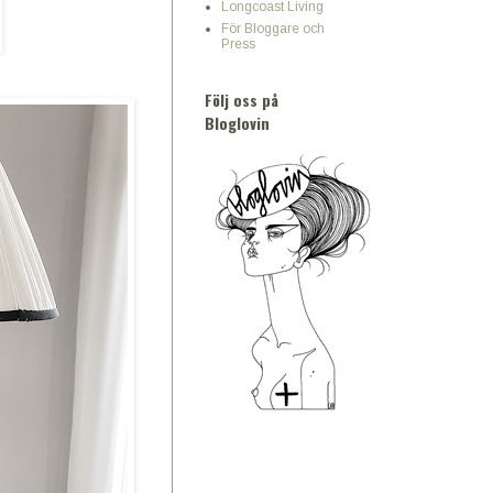
Longcoast Living
För Bloggare och
Press
Följ oss på
Bloglovin