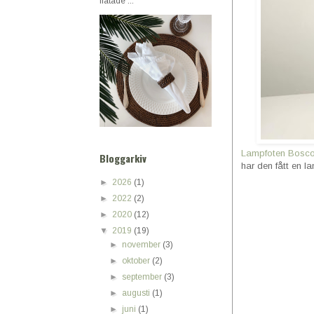
flätade ...
Lampfoten Bosco
Bloggarkiv
har den fått en 
►
2026
(1)
►
2022
(2)
►
2020
(12)
▼
2019
(19)
►
november
(3)
►
oktober
(2)
►
september
(3)
►
augusti
(1)
►
juni
(1)