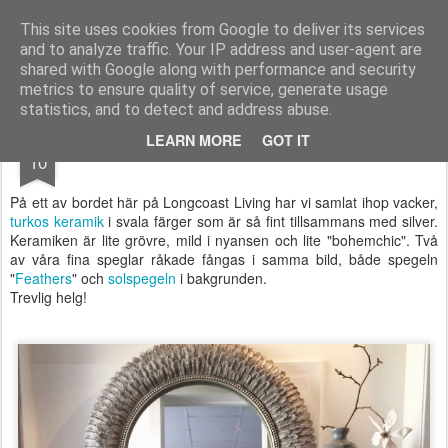
Longcoast Living
Longcoast Living är en webbutik där du hittar personlig och tidlös inredning till ditt hem.
This site uses cookies from Google to deliver its services
and to analyze traffic. Your IP address and user-agent are
Startsida
Longcoast Living
För Bloggare och Press
shared with Google along with performance and security
metrics to ensure quality of service, generate usage
statistics, and to detect and address abuse.
APR
LEARN MORE
GOT IT
Turkost och silver - fin kombination
10
På ett av bordet här på Longcoast Living har vi samlat ihop vacker,
turkos keramik
i svala färger som är så fint tillsammans med silver.
Keramiken är lite grövre, mild i nyansen och lite "bohemchic". Två
av våra fina speglar råkade fångas i samma bild, både spegeln
"
Feathers
" och
solspegeln
i bakgrunden.
Trevlig helg!