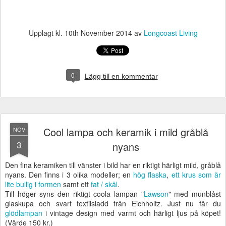
Upplagt kl.
10th November 2014
av
Longcoast Living
0
Lägg till en kommentar
Cool lampa och keramik i mild gråblå
NOV
3
nyans
Den fina keramiken till vänster i bild har en riktigt härligt mild, gråblå
nyans. Den finns i 3 olika modeller; en
hög flaska
,
ett krus som är
lite bullig i formen
samt ett
fat / skål
.
Till höger syns den riktigt coola lampan "
Lawson
" med munblåst
glaskupa och svart textilsladd från Eichholtz. Just nu får du
glödlampan
i vintage design med varmt och härligt ljus på köpet!
(Värde 150 kr.)