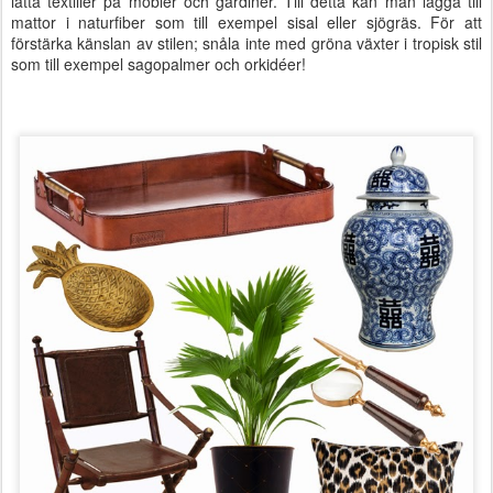
lätta textilier på möbler och gardiner. Till detta kan man lägga till
mattor i naturfiber som till exempel sisal eller sjögräs. För att
förstärka känslan av stilen; snåla inte med gröna växter i tropisk stil
som till exempel sagopalmer och orkidéer!