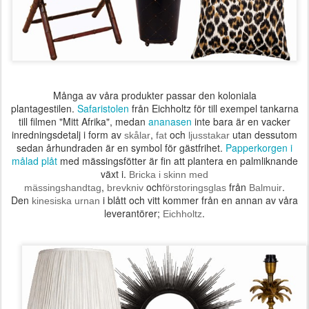
Många av våra produkter passar den koloniala
plantagestilen.
Safaristolen
från Eichholtz för till exempel tankarna
till filmen "Mitt Afrika", medan
ananasen
inte bara är en vacker
inredningsdetalj i form av
,
och
utan dessutom
skålar
fat
ljusstakar
sedan århundraden är en symbol för gästfrihet.
Papperkorgen i
målad plåt
med mässingsfötter är fin att plantera en palmliknande
växt i.
Bricka i skinn med
,
och
från
.
mässingshandtag
brevkniv
förstoringsglas
Balmuir
Den
i blått och vitt kommer från en annan av våra
kinesiska urnan
leverantörer;
.
Eichholtz