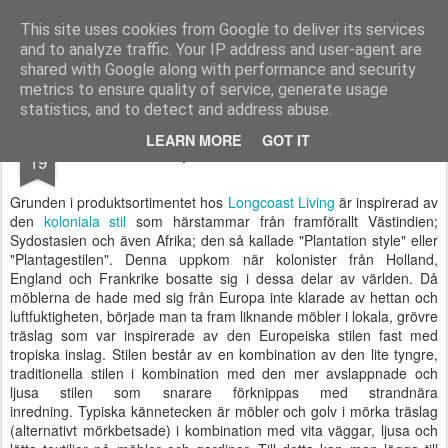
Longcoast Living
Longcoast Living är en webbutik där du hittar personlig och tidlös inredning till ditt hem.
This site uses cookies from Google to deliver its services
and to analyze traffic. Your IP address and user-agent are
Startsida
Longcoast Living
För Bloggare och Press
shared with Google along with performance and security
metrics to ensure quality of service, generate usage
statistics, and to detect and address abuse.
NOV
LEARN MORE
GOT IT
Inspiration kolonialstil
19
Grunden i produktsortimentet hos
Longcoast Living
är inspirerad av
den
koloniala stil
som härstammar från framförallt Västindien;
Sydostasien och även Afrika; den så kallade "Plantation style" eller
"Plantagestilen". Denna uppkom när kolonister från Holland,
England och Frankrike bosatte sig i dessa delar av världen. Då
möblerna de hade med sig från Europa inte klarade av hettan och
luftfuktigheten, började man ta fram liknande möbler i lokala, grövre
träslag som var inspirerade av den Europeiska stilen fast med
tropiska inslag. Stilen består av en kombination av den lite tyngre,
traditionella stilen i kombination med den mer avslappnade och
ljusa stilen som snarare förknippas med strandnära
inredning. Typiska kännetecken är möbler och golv i mörka träslag
(alternativt mörkbetsade) i kombination med vita väggar, ljusa och