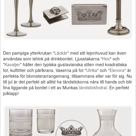
Den pampiga ytterkrukan "
Läckär
" med sitt lejonhuvud
kan även
användas som ishink på drinkbordet. Ljusstakarna "
Hov
" och
"
Kavaljer
" håller den typiska gustavianska stilen med kvadratiska
fot, kulfötter och pärlkrans. Vaserna på fot "
Ulrika
" och "
Elenora
" är
perfekta för blomsterarrangemang, tillsammans eller var för sig. Nu
till jul är det perfekt att alltid ha tändstickorna nära till hands och blir
fina liggande på bordet i ett av Munkas
tändstickfodral.
En perfekt
julklapp!