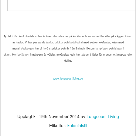
Typiskt för den koloniala stilen är även djurmönster på
kuddar
och andra textiler eller på väggen i form
av tavlor. Vi har passande
tavlor
,
brickor
och
kuddfodral
med zebror, elefanter, lejon med
mera!
Vedkorgen
har vi i två storlekar och är från
Balmuir
,
liksom
lampfoten
och
lyktan
i
skinn.
Herrbetjänten
i mahogny är väldigt användbar och har två små lådor för
manschettknappar
eller
dylikt.
www.longcoastliving.se
Upplagt kl.
19th November 2014
av
Longcoast Living
Etiketter:
kolonialstil