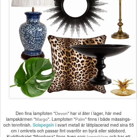
Den fina lampfoten "
" har vi åter i lager, här med
Devon
lampskärmen "
". Lampfoten "
" finns i både mässings-
Margo
Palm
och tennfinish.
Solspegeln
i svart metall är lättplacerad med sina 55
cm i omkrets och passar fint ovanför en byrå eller sidobord.
Kuddfodralet
"Mombasa"
finns även som
och har ett
lampskärm