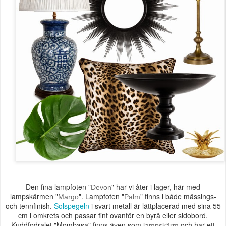
Den fina lampfoten "
" har vi åter i lager, här med
Devon
lampskärmen "
". Lampfoten "
" finns i både mässings-
Margo
Palm
och tennfinish.
Solspegeln
i svart metall är lättplacerad med sina 55
cm i omkrets och passar fint ovanför en byrå eller sidobord.
Kuddfodralet
"Mombasa"
finns även som
och har ett
lampskärm