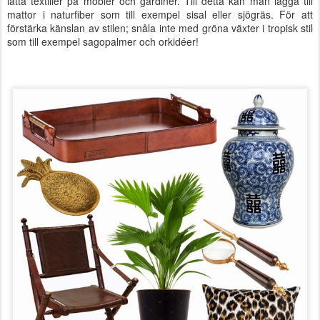
lätta textilier på möbler och gardiner. Till detta kan man lägga till
mattor i naturfiber som till exempel sisal eller sjögräs. För att
förstärka känslan av stilen; snåla inte med gröna växter i tropisk stil
som till exempel sagopalmer och orkidéer!