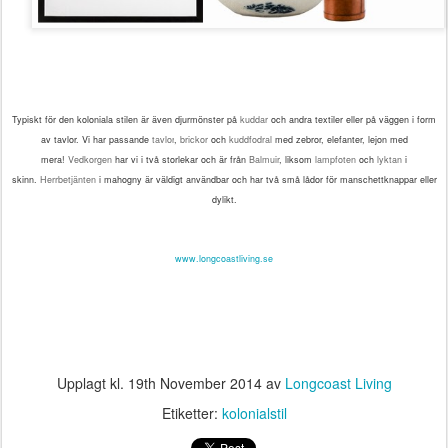
Typiskt för den koloniala stilen är även djurmönster på
kuddar
och andra textiler eller på väggen i form
av tavlor. Vi har passande
tavlor
,
brickor
och
kuddfodral
med zebror, elefanter, lejon med
mera!
Vedkorgen
har vi i två storlekar och är från
Balmuir
,
liksom
lampfoten
och
lyktan
i
skinn.
Herrbetjänten
i mahogny är väldigt användbar och har två små lådor för
manschettknappar
eller
dylikt.
www.longcoastliving.se
Upplagt kl.
19th November 2014
av
Longcoast Living
Etiketter:
kolonialstil