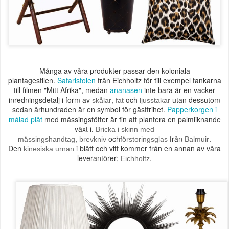
Många av våra produkter passar den koloniala
plantagestilen.
Safaristolen
från Eichholtz för till exempel tankarna
till filmen "Mitt Afrika", medan
ananasen
inte bara är en vacker
inredningsdetalj i form av
,
och
utan dessutom
skålar
fat
ljusstakar
sedan århundraden är en symbol för gästfrihet.
Papperkorgen i
målad plåt
med mässingsfötter är fin att plantera en palmliknande
växt i.
Bricka i skinn med
,
och
från
.
mässingshandtag
brevkniv
förstoringsglas
Balmuir
Den
i blått och vitt kommer från en annan av våra
kinesiska urnan
leverantörer;
.
Eichholtz