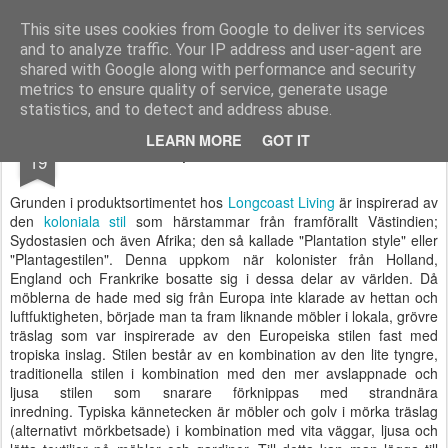
Longcoast Living
Longcoast Living är en webbutik där du hittar personlig och tidlös inredning till ditt hem.
This site uses cookies from Google to deliver its services
and to analyze traffic. Your IP address and user-agent are
Startsida
Longcoast Living
För Bloggare och Press
shared with Google along with performance and security
metrics to ensure quality of service, generate usage
statistics, and to detect and address abuse.
NOV
LEARN MORE
GOT IT
Inspiration kolonialstil
19
Grunden i produktsortimentet hos
Longcoast Living
är inspirerad av
den
koloniala stil
som härstammar från framförallt Västindien;
Sydostasien och även Afrika; den så kallade "Plantation style" eller
"Plantagestilen". Denna uppkom när kolonister från Holland,
England och Frankrike bosatte sig i dessa delar av världen. Då
möblerna de hade med sig från Europa inte klarade av hettan och
luftfuktigheten, började man ta fram liknande möbler i lokala, grövre
träslag som var inspirerade av den Europeiska stilen fast med
tropiska inslag. Stilen består av en kombination av den lite tyngre,
traditionella stilen i kombination med den mer avslappnade och
ljusa stilen som snarare förknippas med strandnära
inredning. Typiska kännetecken är möbler och golv i mörka träslag
(alternativt mörkbetsade) i kombination med vita väggar, ljusa och