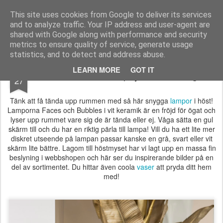
Longcoast Living
Longcoast Living är en webbutik där du hittar personlig och tidlös inredning till ditt hem.
This site uses cookies from Google to deliver its services
and to analyze traffic. Your IP address and user-agent are
Startsida
Longcoast Living
För Bloggare och Press
shared with Google along with performance and security
metrics to ensure quality of service, generate usage
statistics, and to detect and address abuse.
SEP
LEARN MORE
GOT IT
Höstens coola lampnyheter- bildregn!
27
Tänk att få tända upp rummen med så här snygga
lampor
i höst!
Lamporna Faces och Bubbles i vit keramik är en fröjd för ögat och
lyser upp rummet vare sig de är tända eller ej. Våga sätta en gul
skärm till och du har en riktig pärla till lampa! Vill du ha ett lite mer
diskret utseende på lampan passar kanske en grå, svart eller vit
skärm lite bättre. Lagom till höstmyset har vi lagt upp en massa fin
beslyning i webbshopen och här ser du inspirerande bilder på en
del av sortimentet. Du hittar även coola
vaser
att pryda ditt hem
med!