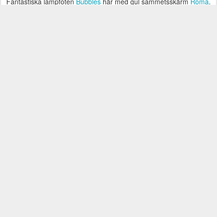
Fantastiska lampfoten
Bubbles
här med gul sammetsskärm
Roma
.