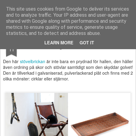
Longcoast Living
Longcoast Living är en webbutik där du hittar personlig och tidlös inredning till ditt hem.
This site uses cookies from Google to deliver its services
and to analyze traffic. Your IP address and user-agent are
Startsida
Longcoast Living
För Bloggare och Press
shared with Google along with performance and security
metrics to ensure quality of service, generate usage
statistics, and to detect and address abuse.
APR
LEARN MORE
GOT IT
Ordning och reda i hallen!
11
Den här
stövelbrickan
är inte bara en prydnad för hallen, den håller
även ordning på skor och stövlar samtidigt som den skyddar golvet!
Den är tillverkad i galvaniserad, pulverlackerad plåt och finns med 2
olika mönster: cirklar eller stjärnor.