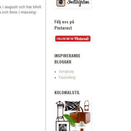
i augusti och har blivit
a och finns i mässing-
Följ oss på
Pinterest
INSPIRERANDE
BLOGGAR
Simplicity
Fasonblog
KOLONIALSTIL