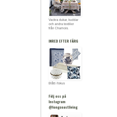
Vackra dukar, kuddar
och andra textilier
från Chamois.
INRED EFTER FÄRG
Blått i fokus
Följ oss på
Instagram
@longcoastliving