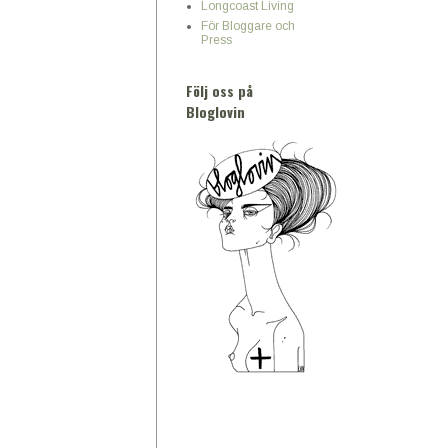
Longcoast Living
För Bloggare och
Press
Följ oss på
Bloglovin