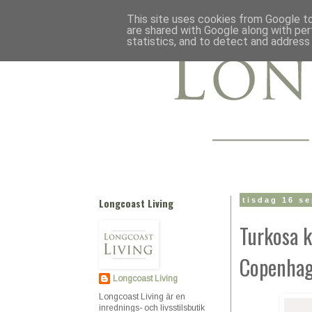
This site uses cookies from Google to 
are shared with Google along with per
statistics, and to detect and address
Longcoast Living
tisdag 16 s
Turkosa k
Copenha
Longcoast Living
Longcoast Living är en
inrednings- och livsstilsbutik