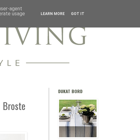
 user-agent
nerate usage
LEARN MORE
GOT IT
DUKAT BORD
n Broste