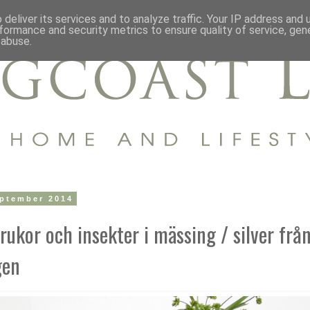
deliver its services and to analyze traffic. Your IP address and
formance and security metrics to ensure quality of service, ge
 abuse.
eptember 2014
rukor och insekter i mässing / silver frå
gen