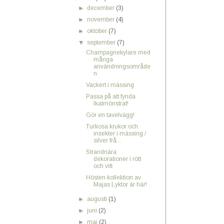
►
december
(3)
►
november
(4)
►
oktober
(7)
▼
september
(7)
Champagnekylare med
många
användningsområde
n
Vackert i mässing
Passa på att fynda
Ikatmönstrat!
Gör en tavelvägg!
Turkosa krukor och
insekter i mässing /
silver frå...
Strandnära
dekorationer i rött
och vitt
Hösten kollektion av
Majas Lyktor är här!
►
augusti
(1)
►
juni
(2)
►
maj
(2)