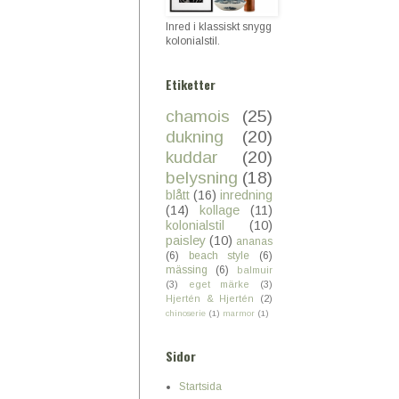
Inred i klassiskt snygg
kolonialstil.
Etiketter
chamois
(25)
dukning
(20)
kuddar
(20)
belysning
(18)
blått
(16)
inredning
(14)
kollage
(11)
kolonialstil
(10)
paisley
(10)
ananas
(6)
beach style
(6)
mässing
(6)
balmuir
(3)
eget märke
(3)
Hjertén & Hjertén
(2)
chinoserie
(1)
marmor
(1)
Sidor
Startsida