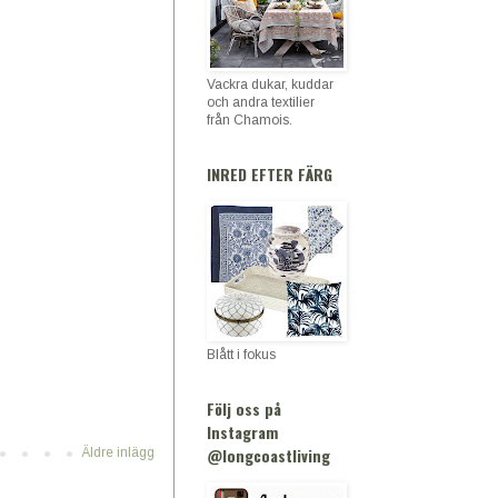
Vackra dukar, kuddar
och andra textilier
från Chamois.
INRED EFTER FÄRG
Blått i fokus
Följ oss på
Instagram
@longcoastliving
Äldre inlägg