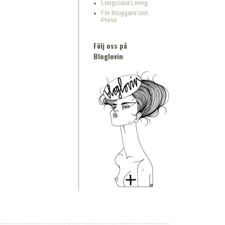
Longcoast Living
För Bloggare och
Press
Följ oss på
Bloglovin