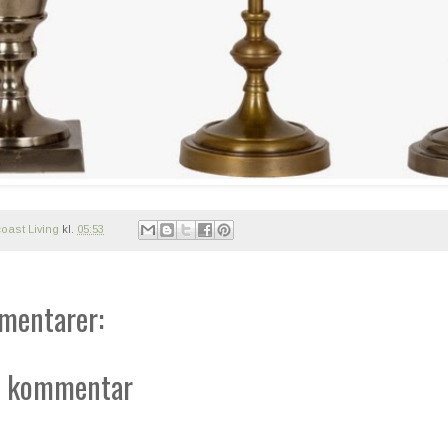
oast Living
kl.
05:53
mentarer:
n kommentar