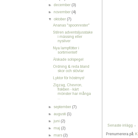
►
december
(3)
►
november
(4)
▼
oktober
(7)
Ananas "spoonrester"
Stilren adventsljusstake
i mässing eller
nysilver
Nya lampfötter i
sortimentet!
Älskade solspegel
Ordning & reda bland
skor och stövlar
Lyktor för höstmys!
Zigzag, Chevron,
fiskben - kärt
mönster har många
...
►
september
(7)
►
augusti
(1)
►
juni
(2)
Senaste inlägg
►
maj
(2)
Prenumerera på:
K
►
mars
(2)