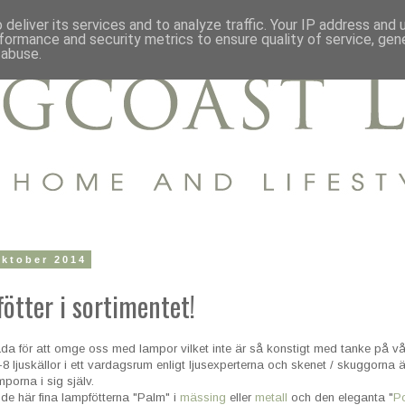
deliver its services and to analyze traffic. Your IP address and
formance and security metrics to ensure quality of service, ge
 abuse.
oktober 2014
ötter i sortimentet!
lada för att omge oss med lampor vilket inte är så konstigt med tanke på vå
8 ljuskällor i ett vardagsrum enligt ljusexperterna och skenet / skuggorna 
porna i sig själv.
de här fina lampfötterna "Palm" i
mässing
eller
metall
och den eleganta "
P