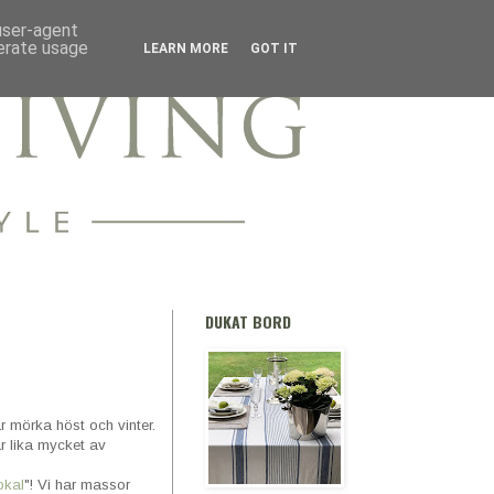
 user-agent
nerate usage
LEARN MORE
GOT IT
DUKAT BORD
r mörka höst och vinter.
är lika mycket av
okal
"! Vi har massor