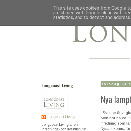
This site uses cookies from Google to 
are shared with Google along with per
statistics, and to detect and address
Longcoast Living
torsdag 23 
Nya lampf
I Sverige är vi g
Longcoast Living
Man bör ha ca. 6-
inredning som lam
Longcoast Living är en
Nyss inkomna är 
inrednings- och livsstilsbutik