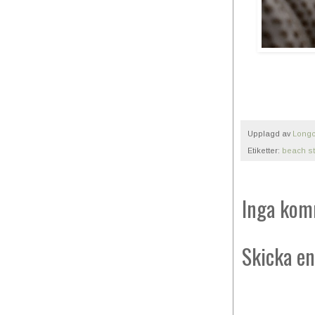
Upplagd av
Longc
Etiketter:
beach st
Inga kom
Skicka e