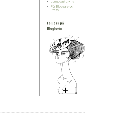
Longcoast Living
För Bloggare och
Press
Följ oss på
Bloglovin