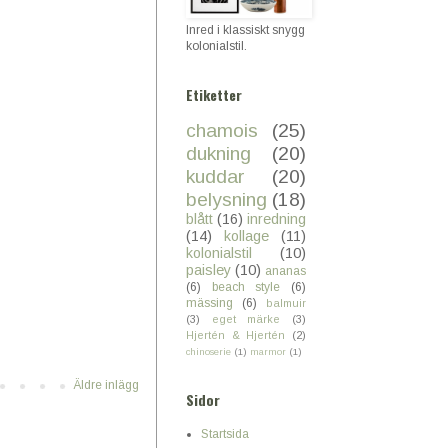
Inred i klassiskt snygg
kolonialstil.
Etiketter
chamois
(25)
dukning
(20)
kuddar
(20)
belysning
(18)
blått
(16)
inredning
(14)
kollage
(11)
kolonialstil
(10)
paisley
(10)
ananas
(6)
beach style
(6)
mässing
(6)
balmuir
(3)
eget märke
(3)
Hjertén & Hjertén
(2)
chinoserie
(1)
marmor
(1)
Äldre inlägg
Sidor
Startsida