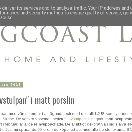
deliver its services and to analyze traffic. Your IP address and
formance and security metrics to ensure quality of service, ge
 abuse.
mars 2015
vstulpan" i matt porslin
erbart med våren som är i antågande och med den allt LJUS som lyst med sin
re i Skåne. De vackra vaserna i serien "
Havstulpan
" i elegant, matt benporsl
 i februari är alldeles nyuppackade. De är riktigt dekorativa i sig själva ell
 i. Just nu sparar du 60 kr om du köper ett set med alla tre storlekarna! 