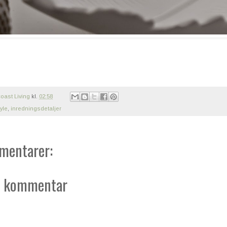
oast Living
kl.
02:58
yle
,
inredningsdetaljer
mentarer:
n kommentar