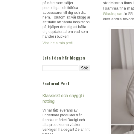
storlekarna finns i
på nätet som säljer
personliga och tidlösa
I samma fina mater
accessoarer till dig och ditt
Glaskupan
är 55 
hem. Förutom att vår blogg är
eller andra favori
ett ställe att hämta inspiration
på, hjälper den dig att hålla
dig uppdaterad om vad som
händer i butiken!
Visa hela min profil
Leta i den här bloggen
Featured Post
Klassiskt och snyggt i
rotting
Vi har fått leverans av
underbara produkter från
franska märket Baolgi och
alla produkterna väcker
verkligen ha-begär! De är fint