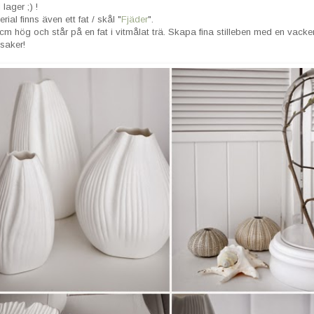
 lager ;) !
ial finns även ett fat / skål "
Fjäder
".
cm hög och står på en fat i vitmålat trä. Skapa fina stilleben med en vacke
tsaker!