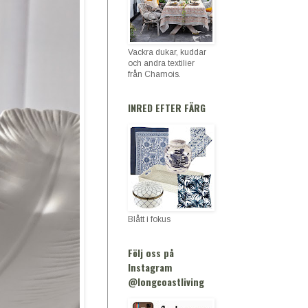
Vackra dukar, kuddar
och andra textilier
från Chamois.
INRED EFTER FÄRG
Blått i fokus
Följ oss på
Instagram
@longcoastliving