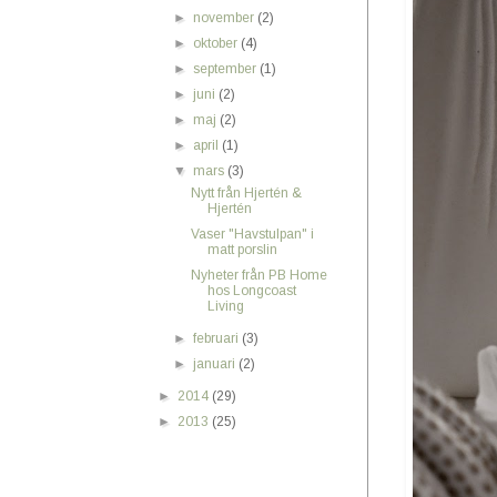
►
november
(2)
►
oktober
(4)
►
september
(1)
►
juni
(2)
►
maj
(2)
►
april
(1)
▼
mars
(3)
Nytt från Hjertén &
Hjertén
Vaser "Havstulpan" i
matt porslin
Nyheter från PB Home
hos Longcoast
Living
►
februari
(3)
►
januari
(2)
►
2014
(29)
►
2013
(25)