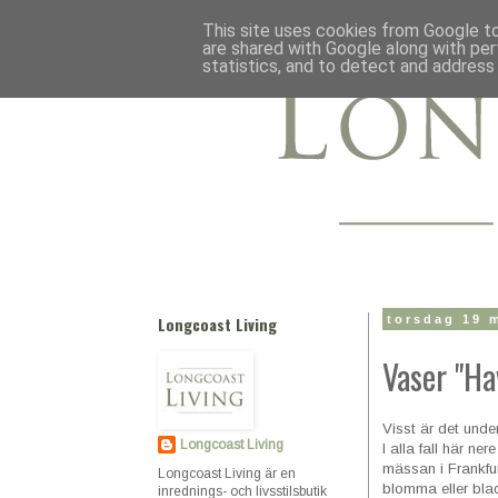
This site uses cookies from Google to 
are shared with Google along with per
statistics, and to detect and address
Longcoast Living
torsdag 19 
Vaser "Ha
Visst är det und
Longcoast Living
I alla fall här ne
mässan i Frankfurt
Longcoast Living är en
blomma eller blad
inrednings- och livsstilsbutik