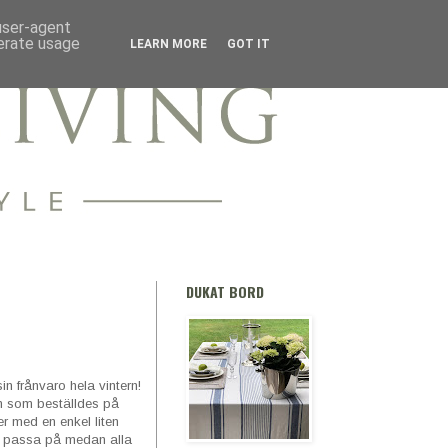
 user-agent
nerate usage
LEARN MORE
GOT IT
DUKAT BORD
 frånvaro hela vintern!
in som beställdes på
er med en enkel liten
Så passa på medan alla