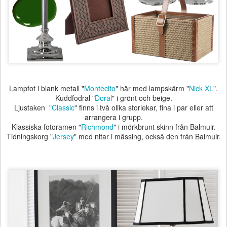
Lampfot i blank metall "
Montecito
" här med lampskärm "
Nick XL
".
Kuddfodral "
Doral
" i grönt och beige.
Ljustaken "
Classic
" finns i två olika storlekar, fina i par eller att
arrangera i grupp.
Klassiska fotoramen "
Richmond
" i mörkbrunt skinn från Balmuir.
Tidningskorg "
Jersey
" med nitar i mässing, också den från Balmuir.