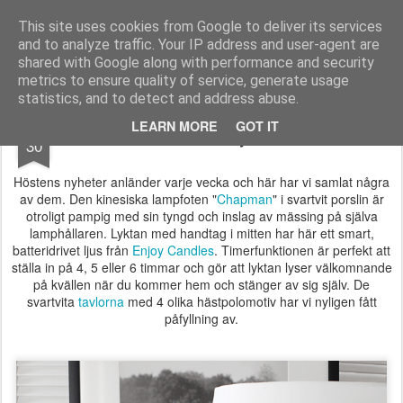
Longcoast Living
Longcoast Living är en webbutik där du hittar personlig och tidlös inredning till ditt hem.
This site uses cookies from Google to deliver its services
and to analyze traffic. Your IP address and user-agent are
Startsida
Longcoast Living
För Bloggare och Press
shared with Google along with performance and security
metrics to ensure quality of service, generate usage
statistics, and to detect and address abuse.
SEP
LEARN MORE
GOT IT
Höstens nyheter
30
Höstens nyheter anländer varje vecka och här har vi samlat några
av dem. Den kinesiska lampfoten "
Chapman
" i svartvit porslin är
otroligt pampig med sin tyngd och inslag av mässing på själva
lamphållaren. Lyktan med handtag i mitten har här ett smart,
batteridrivet ljus från
Enjoy Candles
. Timerfunktionen är perfekt att
ställa in på 4, 5 eller 6 timmar och gör att lyktan lyser välkomnande
på kvällen när du kommer hem och stänger av sig själv. De
svartvita
tavlorna
med 4 olika hästpolomotiv har vi nyligen fått
påfyllning av.