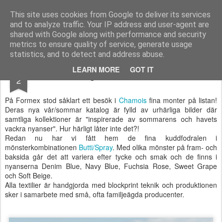
Longcoast Living
Longcoast Living är en webbutik där du hittar personlig och tidlös inredning till ditt hem.
This site uses cookies from Google to deliver its services
and to analyze traffic. Your IP address and user-agent are
Startsida
Longcoast Living
För Bloggare och Press
shared with Google along with performance and security
metrics to ensure quality of service, generate usage
statistics, and to detect and address abuse.
FEB
LEARN MORE
GOT IT
Fler härliga kuddar från Chamois
2
På Formex stod såklart ett besök i
Chamois
fina monter på listan!
Deras nya vår/sommar katalog är fylld av urhärliga bilder där
samtliga kollektioner är "inspirerade av sommarens och havets
vackra nyanser". Hur härligt låter inte det?!
Redan nu har vi fått hem de fina kuddfodralen i
mönsterkombinationen
Butti/Spray
. Med olika mönster på fram- och
baksida går det att variera efter tycke och smak och de finns i
nyanserna Denim Blue, Navy Blue, Fuchsia Rose, Sweet Grape
och Soft Beige.
Alla textilier är handgjorda med blockprint teknik och produktionen
sker i samarbete med små, ofta familjeägda producenter.