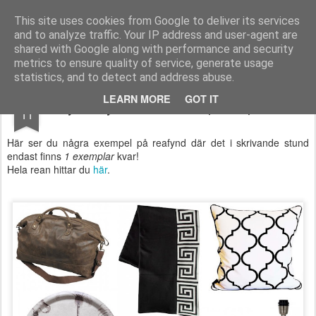
Longcoast Living
Longcoast Living är en webbutik där du hittar personlig och tidlös inredning till ditt hem.
This site uses cookies from Google to deliver its services
and to analyze traffic. Your IP address and user-agent are
Startsida
Longcoast Living
För Bloggare och Press
shared with Google along with performance and security
metrics to ensure quality of service, generate usage
statistics, and to detect and address abuse.
JAN
LEARN MORE
GOT IT
Skynda fynda sista exemplaret på REA!
11
Här ser du några exempel på reafynd där det i skrivande stund
endast finns
1
exemplar
kvar!
Hela rean hittar du
här
.