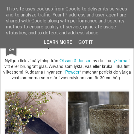
Longcoast Living
Longcoast Living är en webbutik där du hittar personlig och tidlös inredning till ditt hem.
This site uses cookies from Google to deliver its services
and to analyze traffic. Your IP address and user-agent are
Startsida
Longcoast Living
För Bloggare och Press
shared with Google along with performance and security
metrics to ensure quality of service, generate usage
statistics, and to detect and address abuse.
FEB
LEARN MORE
GOT IT
Lykta, kruka eller vas?
24
Nyligen fick vi påfyllning från
Olsson & Jensen
av de fina
lyktorna
i
vitt eller brungrått glas. Använd som lykta, vas eller kruka - lika fint
vilket som! Kuddarna i nyansen "
Powder
" matchar perfekt de våriga
vaxblommorna som står i vasen/lyktan som är 30 cm hög.