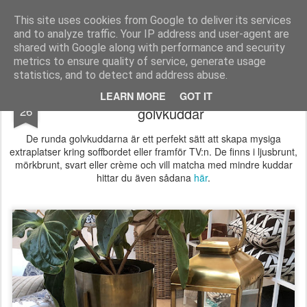
Longcoast Living
Longcoast Living är en webbutik där du hittar personlig och tidlös inredning till ditt hem.
This site uses cookies from Google to deliver its services
and to analyze traffic. Your IP address and user-agent are
Startsida
Longcoast Living
För Bloggare och Press
shared with Google along with performance and security
metrics to ensure quality of service, generate usage
statistics, and to detect and address abuse.
Skapa extra sittplatser med snygga
FEB
LEARN MORE
GOT IT
26
golvkuddar
De runda golvkuddarna är ett perfekt sätt att skapa mysiga
extraplatser kring soffbordet eller framför TV:n. De finns i ljusbrunt,
mörkbrunt, svart eller crème och vill matcha med mindre kuddar
hittar du även sådana
här
.