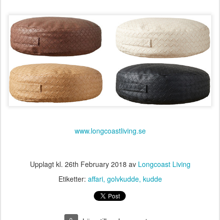
www.longcoastliving.se
Upplagt kl.
26th February 2018
av
Longcoast Living
Etiketter:
affari
golvkudde
kudde
0