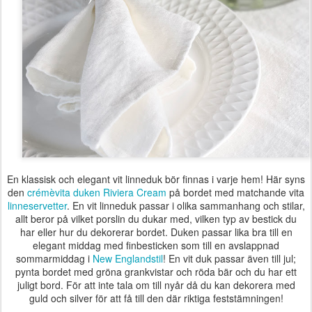
En klassisk och elegant vit linneduk bör finnas i varje hem! Här syns
den
crémèvita duken Riviera Cream
på bordet med matchande vita
linneservetter
. En vit linneduk passar i olika sammanhang och stilar,
allt beror på vilket porslin du dukar med, vilken typ av bestick du
har eller hur du dekorerar bordet. Duken passar lika bra till en
elegant middag med finbesticken som till en avslappnad
sommarmiddag i
New Englandstil
! En vit duk passar även till jul;
pynta bordet med gröna grankvistar och röda bär och du har ett
juligt bord. För att inte tala om till nyår då du kan dekorera med
guld och silver för att få till den där riktiga feststämningen!