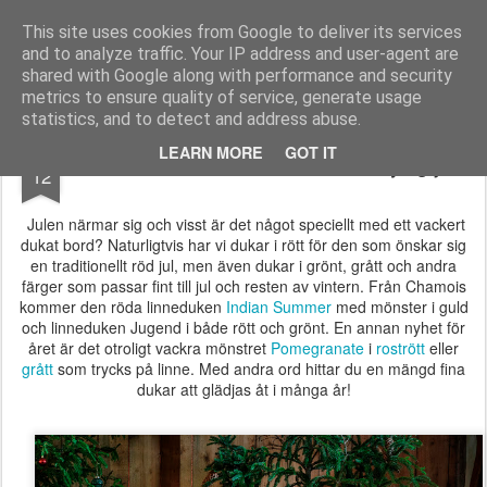
Longcoast Living
Longcoast Living är en webbutik där du hittar personlig och tidlös inredning till ditt hem.
This site uses cookies from Google to deliver its services
and to analyze traffic. Your IP address and user-agent are
Startsida
Longcoast Living
För Bloggare och Press
shared with Google along with performance and security
metrics to ensure quality of service, generate usage
statistics, and to detect and address abuse.
NOV
LEARN MORE
GOT IT
Julens vackraste dukar för en mysig jul!
12
Julen närmar sig och visst är det något speciellt med ett vackert
dukat bord? Naturligtvis har vi dukar i rött för den som önskar sig
en traditionellt röd jul, men även dukar i grönt, grått och andra
färger som passar fint till jul och resten av vintern. Från Chamois
kommer den röda linneduken
Indian Summer
med mönster i guld
och linneduken Jugend i både rött och grönt. En annan nyhet för
året är det otroligt vackra mönstret
Pomegranate
i
rostrött
eller
grått
som trycks på linne. Med andra ord hittar du en mängd fina
dukar att glädjas åt i många år!