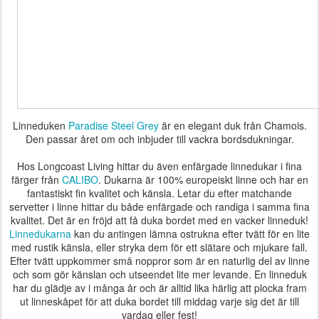
Linneduken
Paradise Steel Grey
är en elegant duk från Chamois.
Den passar året om och inbjuder till vackra bordsdukningar.
Hos Longcoast Living hittar du även enfärgade linnedukar i fina
färger från
CALIBO
. Dukarna är 100% europeiskt linne och har en
fantastiskt fin kvalitet och känsla. Letar du efter matchande
servetter i linne hittar du både enfärgade och randiga i samma fina
kvalitet. Det är en fröjd att få duka bordet med en vacker linneduk!
Linnedukarna
kan du antingen lämna ostrukna efter tvätt för en lite
med rustik känsla, eller stryka dem för ett slätare och mjukare fall.
Efter tvätt uppkommer små noppror som är en naturlig del av linne
och som gör känslan och utseendet lite mer levande. En linneduk
har du glädje av i många år och är alltid lika härlig att plocka fram
ut linneskåpet för att duka bordet till middag varje sig det är till
vardag eller fest!